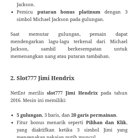
Jackson.
Pemicu
putaran bonus platinum
dengan 3
simbol Michael Jackson pada gulungan.
Saat memutar gulungan, pemain dapat
mendengarkan lagu-lagu terkenal dari Michael
Jackson, sambil berkesempatan untuk
memenangkan uang atau putaran tambahan.
2. Slot777 Jimi Hendrix
NetEnt merilis
slot777 Jimi Hendrix
pada tahun
2016. Mesin ini memiliki:
5 gulungan
, 3 baris, dan
20 garis permainan
.
Fitur bonus menarik seperti
Pilihan dan Klik
,
yang diaktifkan ketika 3 simbol Jimi yang
mengenakan pakaian putih muncul.