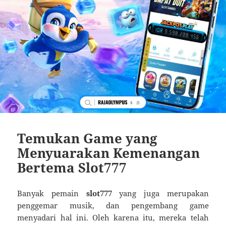
Temukan Game yang
Menyuarakan Kemenangan
Bertema Slot777
Banyak pemain
slot777
yang juga merupakan
penggemar musik, dan pengembang game
menyadari hal ini. Oleh karena itu, mereka telah