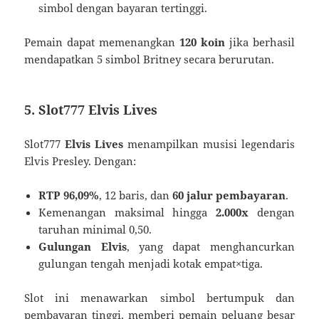
simbol dengan bayaran tertinggi.
Pemain dapat memenangkan
120 koin
jika berhasil
mendapatkan 5 simbol Britney secara berurutan.
5. Slot777 Elvis Lives
Slot777
Elvis Lives
menampilkan musisi legendaris
Elvis Presley. Dengan:
RTP 96,09%
, 12 baris, dan
60 jalur pembayaran
.
Kemenangan maksimal hingga
2.000x
dengan
taruhan minimal 0,50.
Gulungan Elvis
, yang dapat menghancurkan
gulungan tengah menjadi kotak empat×tiga.
Slot ini menawarkan simbol bertumpuk dan
pembayaran tinggi, memberi pemain peluang besar