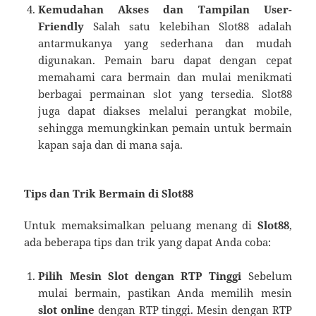
Kemudahan Akses dan Tampilan User-
Friendly
Salah satu kelebihan Slot88 adalah
antarmukanya yang sederhana dan mudah
digunakan. Pemain baru dapat dengan cepat
memahami cara bermain dan mulai menikmati
berbagai permainan slot yang tersedia. Slot88
juga dapat diakses melalui perangkat mobile,
sehingga memungkinkan pemain untuk bermain
kapan saja dan di mana saja.
Tips dan Trik Bermain di Slot88
Untuk memaksimalkan peluang menang di
Slot88
,
ada beberapa tips dan trik yang dapat Anda coba:
Pilih Mesin Slot dengan RTP Tinggi
Sebelum
mulai bermain, pastikan Anda memilih mesin
slot online
dengan RTP tinggi. Mesin dengan RTP