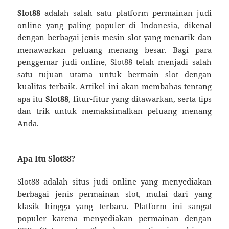
Slot88
adalah salah satu platform permainan judi
online yang paling populer di Indonesia, dikenal
dengan berbagai jenis mesin slot yang menarik dan
menawarkan peluang menang besar. Bagi para
penggemar judi online, Slot88 telah menjadi salah
satu tujuan utama untuk bermain slot dengan
kualitas terbaik. Artikel ini akan membahas tentang
apa itu
Slot88
, fitur-fitur yang ditawarkan, serta tips
dan trik untuk memaksimalkan peluang menang
Anda.
Apa Itu Slot88?
Slot88 adalah situs judi online yang menyediakan
berbagai jenis permainan slot, mulai dari yang
klasik hingga yang terbaru. Platform ini sangat
populer karena menyediakan permainan dengan