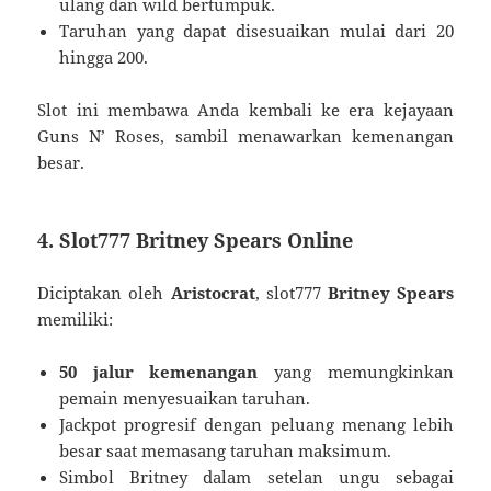
ulang dan wild bertumpuk.
Taruhan yang dapat disesuaikan mulai dari 20
hingga 200.
Slot ini membawa Anda kembali ke era kejayaan
Guns N’ Roses, sambil menawarkan kemenangan
besar.
4. Slot777 Britney Spears Online
Diciptakan oleh
Aristocrat
, slot777
Britney Spears
memiliki:
50 jalur kemenangan
yang memungkinkan
pemain menyesuaikan taruhan.
Jackpot progresif dengan peluang menang lebih
besar saat memasang taruhan maksimum.
Simbol Britney dalam setelan ungu sebagai