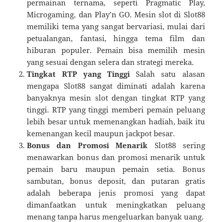
permainan ternama, seperti Pragmatic Play,
Microgaming, dan Play’n GO. Mesin slot di Slot88
memiliki tema yang sangat bervariasi, mulai dari
petualangan, fantasi, hingga tema film dan
hiburan populer. Pemain bisa memilih mesin
yang sesuai dengan selera dan strategi mereka.
Tingkat RTP yang Tinggi
Salah satu alasan
mengapa Slot88 sangat diminati adalah karena
banyaknya mesin slot dengan tingkat RTP yang
tinggi. RTP yang tinggi memberi pemain peluang
lebih besar untuk memenangkan hadiah, baik itu
kemenangan kecil maupun jackpot besar.
Bonus dan Promosi Menarik
Slot88 sering
menawarkan bonus dan promosi menarik untuk
pemain baru maupun pemain setia. Bonus
sambutan, bonus deposit, dan putaran gratis
adalah beberapa jenis promosi yang dapat
dimanfaatkan untuk meningkatkan peluang
menang tanpa harus mengeluarkan banyak uang.