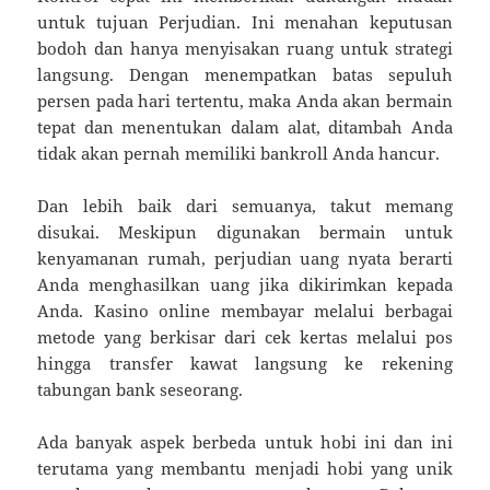
untuk tujuan Perjudian. Ini menahan keputusan
bodoh dan hanya menyisakan ruang untuk strategi
langsung. Dengan menempatkan batas sepuluh
persen pada hari tertentu, maka Anda akan bermain
tepat dan menentukan dalam alat, ditambah Anda
tidak akan pernah memiliki bankroll Anda hancur.
Dan lebih baik dari semuanya, takut memang
disukai. Meskipun digunakan bermain untuk
kenyamanan rumah, perjudian uang nyata berarti
Anda menghasilkan uang jika dikirimkan kepada
Anda. Kasino online membayar melalui berbagai
metode yang berkisar dari cek kertas melalui pos
hingga transfer kawat langsung ke rekening
tabungan bank seseorang.
Ada banyak aspek berbeda untuk hobi ini dan ini
terutama yang membantu menjadi hobi yang unik