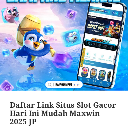
Daftar Link Situs Slot Gacor
Hari Ini Mudah Maxwin
2025 JP