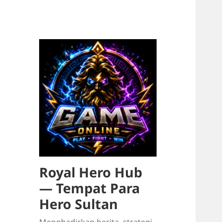
Royal Hero Hub
— Tempat Para
Hero Sultan