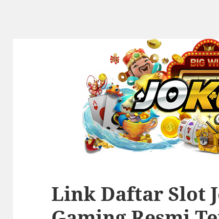
Link Daftar Slot 
Gaming Resmi Te