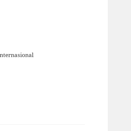
nternasional