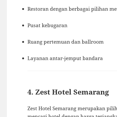
Restoran dengan berbagai pilihan m
Pusat kebugaran
Ruang pertemuan dan ballroom
Layanan antar-jemput bandara
4. Zest Hotel Semarang
Zest Hotel Semarang merupakan pili
mencari hotel dengan harga terjang