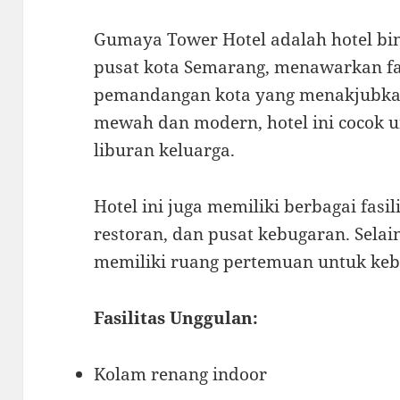
Gumaya Tower Hotel adalah hotel bin
pusat kota Semarang, menawarkan fa
pemandangan kota yang menakjubkan.
mewah dan modern, hotel ini cocok 
liburan keluarga.
Hotel ini juga memiliki berbagai fasil
restoran, dan pusat kebugaran. Selai
memiliki ruang pertemuan untuk kebu
Fasilitas Unggulan:
Kolam renang indoor