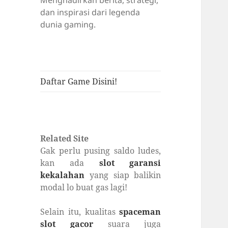
Menghadirkan berita, strategi,
dan inspirasi dari legenda
dunia gaming.
Daftar Game Disini!
Related Site
Gak perlu pusing saldo ludes,
kan ada
slot garansi
kekalahan
yang siap balikin
modal lo buat gas lagi!
Selain itu, kualitas
spaceman
slot gacor
suara juga