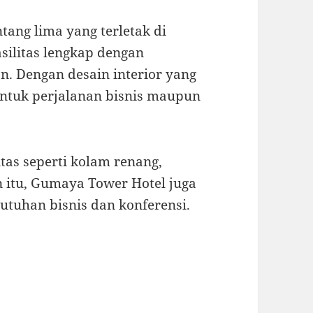
tang lima yang terletak di
silitas lengkap dengan
 Dengan desain interior yang
untuk perjalanan bisnis maupun
itas seperti kolam renang,
n itu, Gumaya Tower Hotel juga
tuhan bisnis dan konferensi.