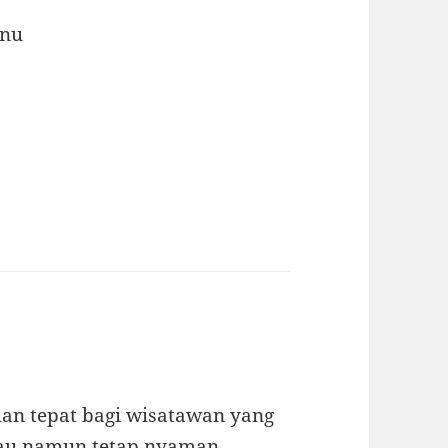
enu
han tepat bagi wisatawan yang
kau namun tetap nyaman.