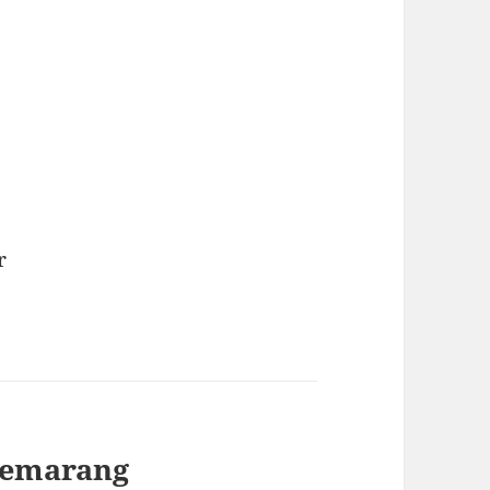
r
Semarang